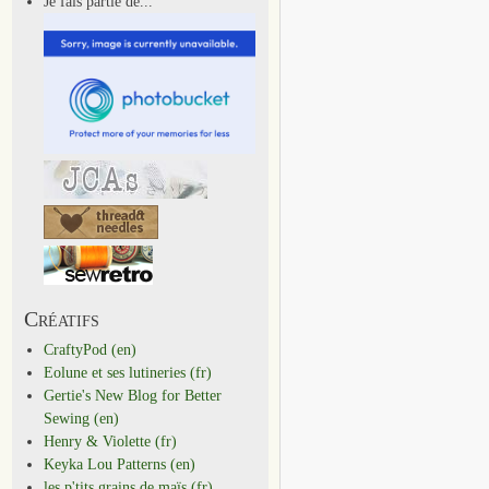
Je fais partie de...
Créatifs
CraftyPod (en)
Eolune et ses lutineries (fr)
Gertie's New Blog for Better
Sewing (en)
Henry & Violette (fr)
Keyka Lou Patterns (en)
les p'tits grains de maïs (fr)