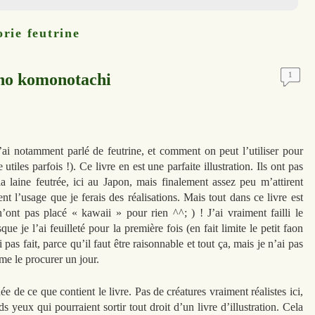
orie
feutrine
 no komonotachi
1
j’ai notamment parlé de feutrine, et comment on peut l’utiliser pour
utiles parfois !). Ce livre en est une parfaite illustration. Ils ont pas
la laine feutrée, ici au Japon, mais finalement assez peu m’attirent
nt l’usage que je ferais des réalisations. Mais tout dans ce livre est
’ont pas placé « kawaii » pour rien ^^; ) ! J’ai vraiment failli le
e je l’ai feuilleté pour la première fois (en fait limite le petit faon
i pas fait, parce qu’il faut être raisonnable et tout ça, mais je n’ai pas
me le procurer un jour.
 de ce que contient le livre. Pas de créatures vraiment réalistes ici,
 yeux qui pourraient sortir tout droit d’un livre d’illustration. Cela