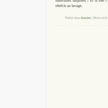
mauvaises surprises ! Et si elle l’
rétrécir au lavage.
Publié dans
feutrine
|
Mots-clefs 