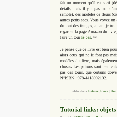
fait un moment qu’il est sorti (d
détails, mais il y a pas mal d’a
semble), des modèles de fleurs (co
autres petits sacs. Vous voyez un 
du tout des franges, autant je tro
regarder la page Amazon du livre j’
faire un tour
là-bas
. ^^
Je pense que ce livre est bien pou
alors ceux qui ne le font pas mais
modèles du livre, mais également
choses. Les patrons sont bien en
pas des tours, que certains doive
N°ISBN : 978-4418092192.
Publié dans
feutrine
,
livres
|
Une
Tutorial links: objets