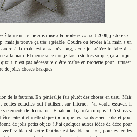
s à la main. Je me suis mise à la broderie courant 2008, j’adore ça !
up, mais je trouve ça très agréable. Coudre ou broder à la main a un
oudre à la main est aussi très long, donc je préfère le faire à la
e à la main. Et même si ce que je fais reste très simple, ça a un joli
uoi il n’est pas nécessaire d’être maître en broderie pour l’utiliser,
re de jolies choses basiques.
tion de la feutrine. En général je fais plutôt des choses en tissu. Mais
 petites peluches qui l’utilisent sur Internet, j’ai voulu essayer. Il
ers éléments de décoration. Finalement ça m’a conquis ! C’est assez
e d’être patient et méthodique (pour que les points soient jolis et pour
onne de jolis petits objets ! J’ai quelques autres idées de déco pour
 vérifiez bien si votre feutrine est lavable ou non, pour éviter les