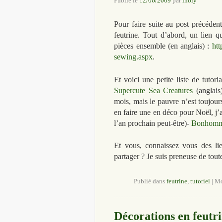
Publié le
12/06/2009
par
lholy
Pour faire suite au post précédent,
feutrine. Tout d’abord, un lien q
pièces ensemble (en anglais) :
htt
sewing.aspx
.
Et voici une petite liste de tutor
Supercute Sea Creatures
(anglais
mois, mais le pauvre n’est toujou
en faire une en déco pour Noël, j
l’an prochain peut-être)-
Bonhomme
Et vous, connaissez vous des lie
partager ? Je suis preneuse de tout
Publié dans
feutrine
,
tutoriel
|
Mo
Décorations en feutr