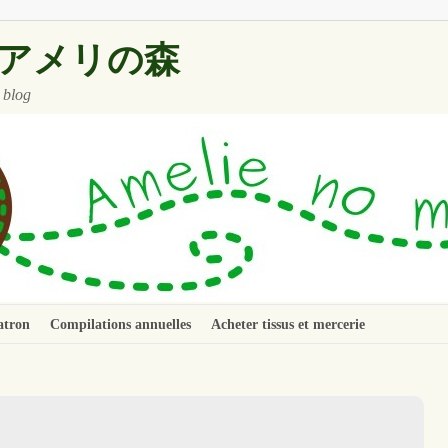
 ~ アメリの森
 blog
atron
Compilations annuelles
Acheter tissus et mercerie