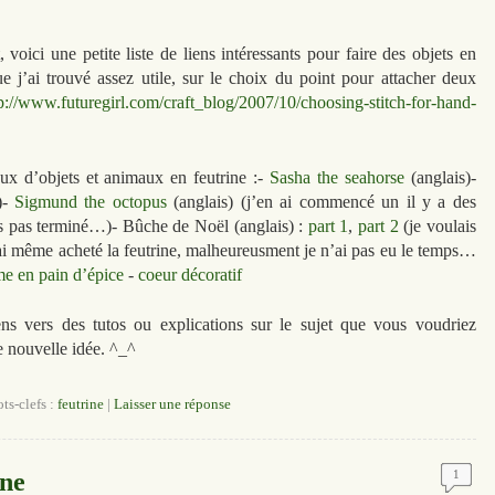
 voici une petite liste de liens intéressants pour faire des objets en
ue j’ai trouvé assez utile, sur le choix du point pour attacher deux
p://www.futuregirl.com/craft_blog/2007/10/choosing-stitch-for-hand-
iaux d’objets et animaux en feutrine :-
Sasha the seahorse
(anglais)-
)-
Sigmund the octopus
(anglais) (j’en ai commencé un il y a des
rs pas terminé…)- Bûche de Noël (anglais) :
part 1
,
part 2
(je voulais
’ai même acheté la feutrine, malheureusment je n’ai pas eu le temps…
 en pain d’épice
-
coeur décoratif
ns vers des tutos ou explications sur le sujet que vous voudriez
e nouvelle idée. ^_^
ts-clefs :
feutrine
|
Laisser une réponse
ine
1