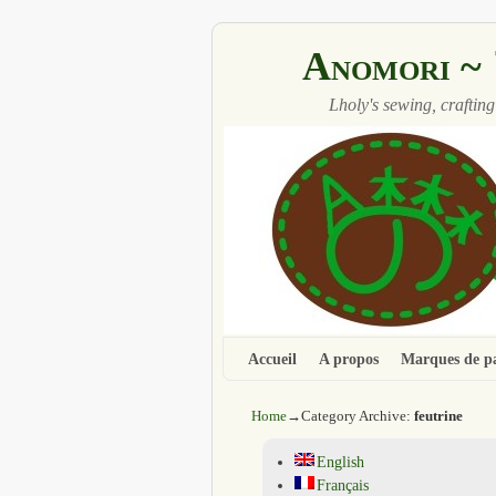
Anomori
Lholy's sewing, crafting
Accueil
Aller au contenu principal
Aller au contenu secondaire
A propos
Marques de p
Home
→Category Archive:
feutrine
English
Français