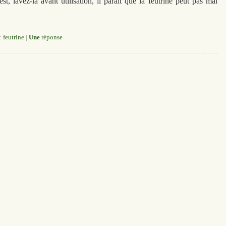
est, lavez-la avant utilisation, il paraît que la feutrine peut pas mal
:
feutrine
|
Une
réponse