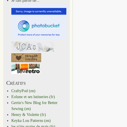
Je fais partie de...
Créatifs
CraftyPod (en)
Eolune et ses lutineries (fr)
Gertie's New Blog for Better
Sewing (en)
Henry & Violette (fr)
Keyka Lou Patterns (en)
les p'tits grains de maïs (fr)