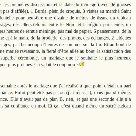
e les premières discussions et la date du mariage (avec de grosses
t pas d’affilée), 1 Burda, plein de croquis, 3 visites au marché Saint
 dentelle pour peut-être une dizaine de mètres de tissus, un tableau
ayages, des allers-retours entre le Nord et la région parisienne, un
ues heures de remue méninge, pas mal de papier, 6 pansements, de la
ne et à la main, de la broderie, des photos, des échanges, 2 tablettes
apages, pas beaucoup d’heures de sommeil sur la fin. Et au bout de
e mariée ravissante, la fierté d’être allée au bout, la satisfaction des
e superbe cérémonie, un mariage que je souhaite le plus heureux
 peu plus proches. Ca valait le coup non ?
semaine après le mariage que j’ai réalisé à quel point c’était un pari
fiance. Enfin peut-être pas si fou (j’ai réussi !), mais quand même,
ance. Elle n’avait pas de plan B, rien, et pas une seconde elle n’a
ans sa confiance en moi. Et ça, c’est quand même un sacré cadeau