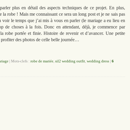
arler plus en détail des aspects techniques de ce projet. En plus,
que la robe ! Mais me connaissant ce sera un long post et je ne sais pas
’à voir le temps que j’ai mis à vous en parler (le mariage a eu lieu en
trop de choses à la fois. Donc en attendant, déjà, je commence par
a robe portée et finie. Histoire de revenir et d’avancer. Une petite
nc profiter des photos de celle belle journée…
riage
|
Mots-clefs :
robe de mariée
,
sil2 wedding outfit
,
wedding dress
|
6