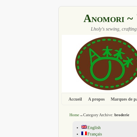
Anomori
Lholy's sewing, crafting
Accueil
Aller au contenu principal
Aller au contenu secondaire
A propos
Marques de p
Home
→Category Archive:
broderie
English
Français