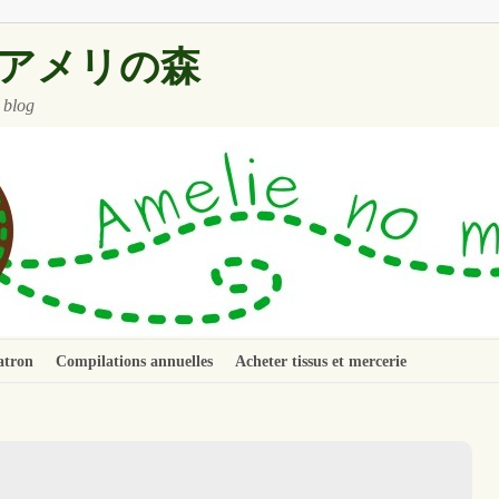
 ~ アメリの森
 blog
atron
Compilations annuelles
Acheter tissus et mercerie