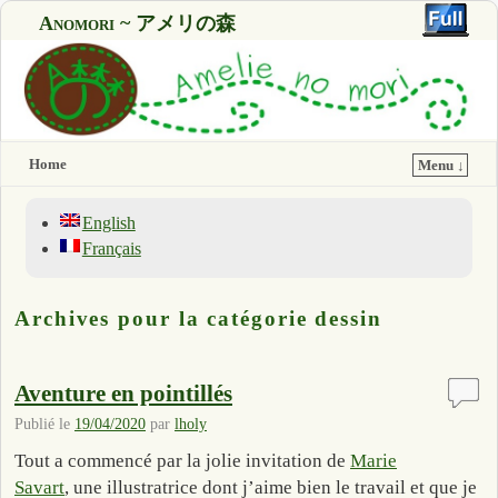
Anomori ~ アメリの森
Home
Menu ↓
English
Français
Archives pour la catégorie
dessin
Aventure en pointillés
Publié le
19/04/2020
par
lholy
Tout a commencé par la jolie invitation de
Marie
Savart
, une illustratrice dont j’aime bien le travail et que je