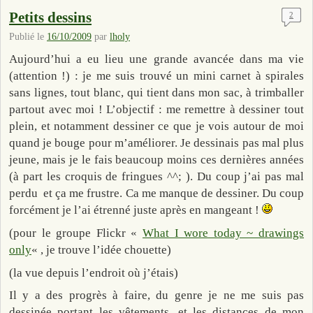
Petits dessins
2
Publié le
16/10/2009
par
lholy
Aujourd’hui a eu lieu une grande avancée dans ma vie
(attention !) : je me suis trouvé un mini carnet à spirales
sans lignes, tout blanc, qui tient dans mon sac, à trimballer
partout avec moi ! L’objectif : me remettre à dessiner tout
plein, et notamment dessiner ce que je vois autour de moi
quand je bouge pour m’améliorer. Je dessinais pas mal plus
jeune, mais je le fais beaucoup moins ces dernières années
(à part les croquis de fringues ^^; ). Du coup j’ai pas mal
perdu et ça me frustre. Ca me manque de dessiner. Du coup
forcément je l’ai étrenné juste après en mangeant !
(pour le groupe Flickr «
What I wore today ~ drawings
only
« , je trouve l’idée chouette)
(la vue depuis l’endroit où j’étais)
Il y a des progrès à faire, du genre je ne me suis pas
dessinée portant les vêtements, et les distances de mon