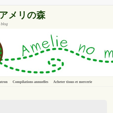
 ~ アメリの森
 blog
atron
Compilations annuelles
Acheter tissus et mercerie