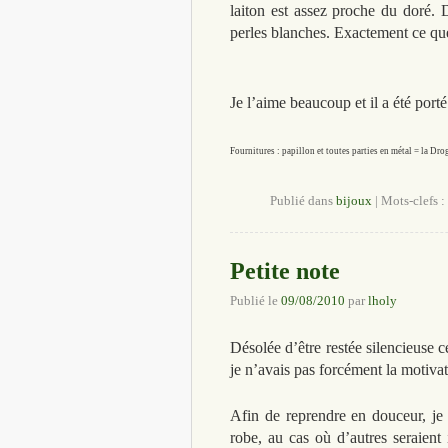
laiton est assez proche du doré. 
perles blanches. Exactement ce qu
Je l’aime beaucoup et il a été port
Fournitures : papillon et toutes parties en métal = la Dro
Publié dans
bijoux
|
Mots-clefs :
Petite note
Publié le
09/08/2010
par
lholy
Désolée d’être restée silencieuse 
je n’avais pas forcément la motivat
Afin de reprendre en douceur, je 
robe, au cas où d’autres seraient 