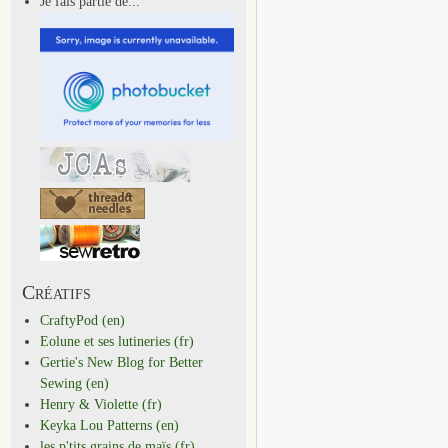
Je fais partie de...
Créatifs
CraftyPod (en)
Eolune et ses lutineries (fr)
Gertie's New Blog for Better
Sewing (en)
Henry & Violette (fr)
Keyka Lou Patterns (en)
les p'tits grains de maïs (fr)