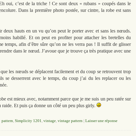
. Eh oui, c’est de la triche ! Ce sont deux « rubans » coupés dans le
’encolure. Dans la première photo postée, sur cintre, la robe est sans
oir deux hauts en un vu qu’on peut le porter avec et sans les nœuds.
ins habillé. Et on peut en profiter pour attacher les bretelles du
 temps, afin d’être sûre qu’on ne les verra pas ! Il suffit de glisser
prendre dans le nœud. J’avoue que je trouve ça très pratique avec une
on que les nœuds se déplacent facilement et du coup se retrouvent trop
ils se desserrent avec le temps, du coup j’ai du les replacer ou les
rnée.
robe est mieux avec, notamment parce que je me suis un peu ratée sur
u raide. Et puis ça donne un côté un peu plus girly.
:
pattern
,
Simplicity 1201
,
vintage
,
vintage pattern
|
Laisser une réponse