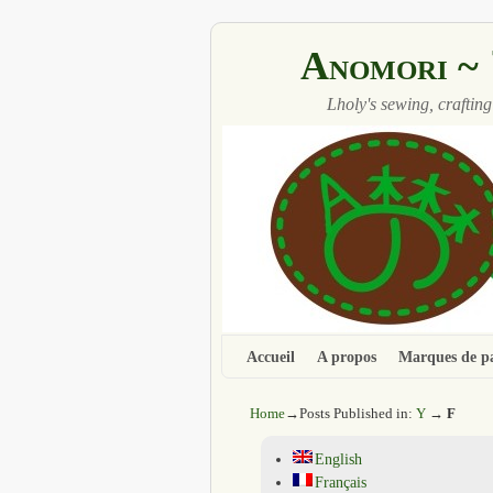
Anomori
Lholy's sewing, crafting
Accueil
Aller au contenu principal
Aller au contenu secondaire
A propos
Marques de p
Home
→Posts Published in:
Y
→
F
English
Français