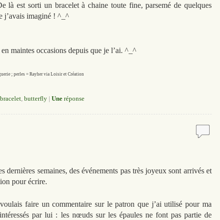
De là est sorti un bracelet à chaine toute fine, parsemé de quelques
e j’avais imaginé ! ^_^
é en maintes occasions depuis que je l’ai. ^_^
guerie ; perles = Rayher via Loisir et Création
bracelet
,
butterfly
|
Une
réponse
ces dernières semaines, des événements pas très joyeux sont arrivés et
ion pour écrire.
voulais faire un commentaire sur le patron que j’ai utilisé pour ma
intéressés par lui : les nœuds sur les épaules ne font pas partie de