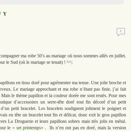
F Y
1
accompagner ma robe 50′s au mariage où nous sommes allés en juillet.
our le Sud (où le mariage se tenait) ! ^^;
apillons en tissu doré pour agrémenter ma tenue. Une jolie broche et
eveux. Le mariage approchant et ma robe n’étant pas finie, j’ai fait
 Mais le thème papillon et la couleur dorée me sont restés. Pour mes
tique d’accessoires un serre-tête doré tout fin décoré d’un petit
d’un petit bracelet. Les bracelets soulignent joliment le poignet et
ais en tête un bracelet tout fin et délicat, donc exit le gros papillon
ers La Droguerie et leurs papillons sobres mais très jolis en métal.
pour le «
set printemps
« . Ils n’en ont pas en doré, mais la version