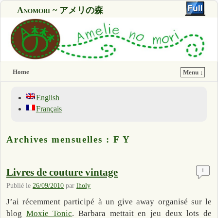
Anomori ~ アメリの森
Home
Menu ↓
English
Français
Archives mensuelles :
F Y
Livres de couture vintage
1
Publié le
26/09/2010
par
lholy
J’ai récemment participé à un give away organisé sur le
blog
Moxie Tonic
. Barbara mettait en jeu deux lots de