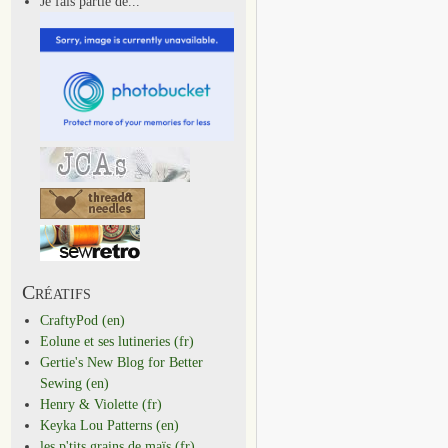
Je fais partie de...
Créatifs
CraftyPod (en)
Eolune et ses lutineries (fr)
Gertie's New Blog for Better
Sewing (en)
Henry & Violette (fr)
Keyka Lou Patterns (en)
les p'tits grains de maïs (fr)