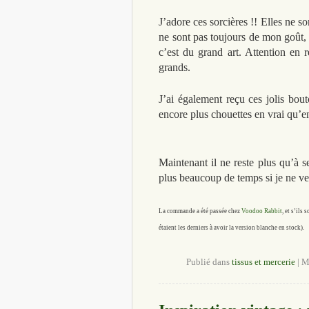
J’adore ces sorcières !! Elles ne s
ne sont pas toujours de mon goût, i
c’est du grand art. Attention en 
grands.
J’ai également reçu ces jolis bouto
encore plus chouettes en vrai qu’en
Maintenant il ne reste plus qu’à se
plus beaucoup de temps si je ne ve
La commande a été passée chez
Voodoo Rabbit
, et s’ils
étaient les derniers à avoir la version blanche en stock).
Publié dans
tissus et mercerie
|
Mo