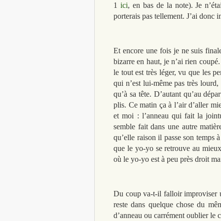
1
ici
, en bas de la note). Je n’ét
porterais pas tellement. J’ai donc i
Et encore une fois je ne suis fina
bizarre en haut, je n’ai rien coupé
le tout est très léger, vu que les p
qui n’est lui-même pas très lourd,
qu’à sa tête. D’autant qu’au départ
plis. Ce matin ça à l’air d’aller m
et moi : l’anneau qui fait la join
semble fait dans une autre matière
qu’elle raison il passe son temps à 
que le yo-yo se retrouve au mieux 
où le yo-yo est à peu près droit m
Du coup va-t-il falloir improviser
reste dans quelque chose du même
d’anneau ou carrément oublier le 