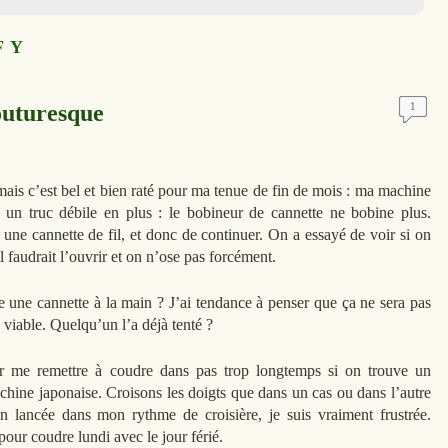
F Y
outuresque
1
 mais c’est bel et bien raté pour ma tenue de fin de mois : ma machine
un truc débile en plus : le bobineur de cannette ne bobine plus.
une cannette de fil, et donc de continuer. On a essayé de voir si on
l faudrait l’ouvrir et on n’ose pas forcément.
re une cannette à la main ? J’ai tendance à penser que ça ne sera pas
s viable. Quelqu’un l’a déjà tenté ?
ir me remettre à coudre dans pas trop longtemps si on trouve un
chine japonaise. Croisons les doigts que dans un cas ou dans l’autre
fin lancée dans mon rythme de croisière, je suis vraiment frustrée.
our coudre lundi avec le jour férié.