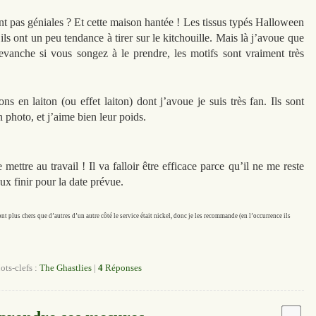
ont pas géniales ? Et cette maison hantée ! Les tissus typés Halloween
ls ont un peu tendance à tirer sur le kitchouille. Mais là j’avoue que
revanche si vous songez à le prendre, les motifs sont vraiment très
ns en laiton (ou effet laiton) dont j’avoue je suis très fan. Ils sont
 photo, et j’aime bien leur poids.
 mettre au travail ! Il va falloir être efficace parce qu’il ne me reste
ux finir pour la date prévue.
 sont plus chers que d’autres d’un autre côté le service était nickel, donc je les recommande (en l’occurrence ils
ts-clefs :
The Ghastlies
|
4
Réponses