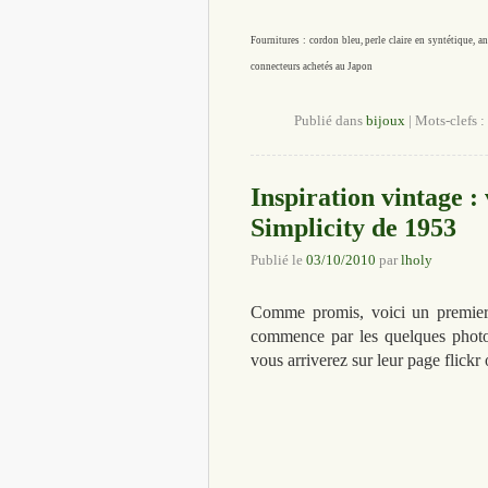
Fournitures : cordon bleu, perle claire en syntétique,
connecteurs achetés au Japon
Publié dans
bijoux
|
Mots-clefs :
Inspiration vintage :
Simplicity de 1953
Publié le
03/10/2010
par
lholy
Comme promis, voici un premier p
commence par les quelques photos
vous arriverez sur leur page flickr