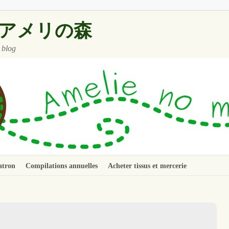
 ~ アメリの森
 blog
atron
Compilations annuelles
Acheter tissus et mercerie