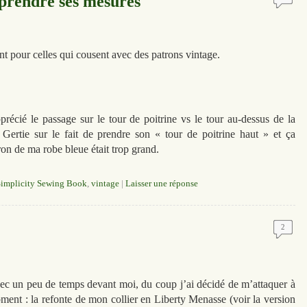
 prendre ses mesures
t pour celles qui cousent avec des patrons vintage.
récié le passage sur le tour de poitrine vs le tour au-dessus de la
Gertie sur le fait de prendre son « tour de poitrine haut » et ça
ron de ma robe bleue était trop grand.
Simplicity Sewing Book
,
vintage
|
Laisser une réponse
2
ec un peu de temps devant moi, du coup j’ai décidé de m’attaquer à
oment : la refonte de mon collier en Liberty Menasse (voir la version