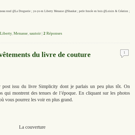
 anneau rond @La Droguerie ; yo-yo en Liberty Menasse @Shaukat ; perle foncée en bois @Loisirs & Création ;
Liberty
,
Menasse
,
sautoir
|
2
Réponses
 vêtements du livre de couture
1
ost issu du livre Simplicity dont je parlais un peu plus tôt. On
 qui montrent des tenues de l’époque. En cliquant sur les photos
 où vous pourrez les voir en plus grand.
La couverture