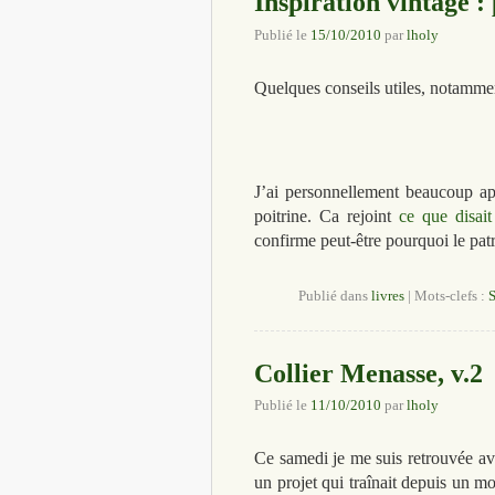
Inspiration vintage :
Publié le
15/10/2010
par
lholy
Quelques conseils utiles, notammen
J’ai personnellement beaucoup app
poitrine. Ca rejoint
ce que disait
confirme peut-être pourquoi le pat
Publié dans
livres
|
Mots-clefs :
Collier Menasse, v.2
Publié le
11/10/2010
par
lholy
Ce samedi je me suis retrouvée av
un projet qui traînait depuis un m