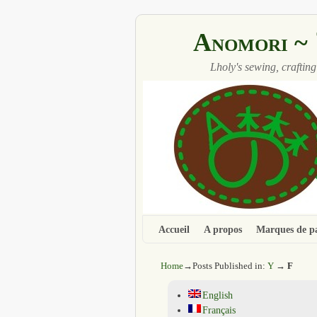
Anomori
Lholy's sewing, crafting
Accueil
Aller au contenu principal
Aller au contenu secondaire
A propos
Marques de p
Home
→Posts Published in:
Y
→
F
English
Français