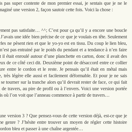
ais pas super contente de mon premier essai, je sentais que je ne le
maginé une version 2, façon sautoir cette fois. Voici la chose :
lement pas satisfaite… ^^; C’est pour ça qu’il y a encore une boucle
. J’avais une idée bien précise de ce que je voulais en tête. Seulement
erles ne pèsent rien et que le yo-yo est en tissu. Du coup le lien bleu,
 n’est pas entrainé par le poids du pendant et a tendance à n’en faire
 il était enroulé autour d’une planchette en carton, donc il avait des
ieux de ce côté ceci dit. Deuxième point de désaccord entre ce collier
ture entre le cordon et le reste. Je pensais qu’il était en métal mais
, très légère elle aussi et facilement déformable. Et pour je ne sais
se tourner sur la tranche alors qu’il devrait rester de face, ce qui fait
de travers, au pire de profil ou à l’envers. Voici une version portée
ais où l’on voit que l’anneau commence à partir de travers…
 une version 3 ? Que pensez-vous de cette version déjà, est-ce que je
 genre ? J’hésite entre trouver un moyen de régler cette histoire
cordon bleu et passer à une chaîne argentée…