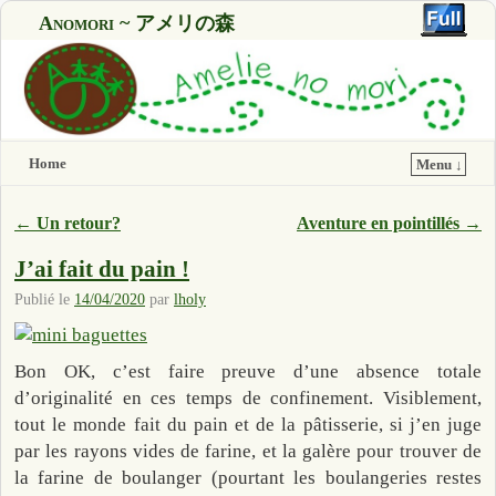
Anomori ~ アメリの森
Home
Menu ↓
Navigation des articles
←
Un retour?
Aventure en pointillés
→
J’ai fait du pain !
Publié le
14/04/2020
par
lholy
Bon OK, c’est faire preuve d’une absence totale
d’originalité en ces temps de confinement. Visiblement,
tout le monde fait du pain et de la pâtisserie, si j’en juge
par les rayons vides de farine, et la galère pour trouver de
la farine de boulanger (pourtant les boulangeries restes