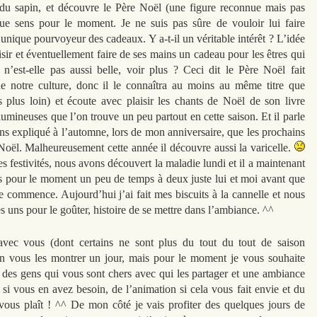
n du sapin, et découvre le Père Noël (une figure reconnue mais pas
ue sens pour le moment. Je ne suis pas sûre de vouloir lui faire
’unique pourvoyeur des cadeaux. Y a-t-il un véritable intérêt ? L’idée
ir et éventuellement faire de ses mains un cadeau pour les êtres qui
n’est-elle pas aussi belle, voir plus ? Ceci dit le Père Noël fait
 de notre culture, donc il le connaîtra au moins au même titre que
as plus loin) et écoute avec plaisir les chants de Noël de son livre
lumineuses que l’on trouve un peu partout en cette saison. Et il parle
ns expliqué à l’automne, lors de mon anniversaire, que les prochains
 Noël. Malheureusement cette année il découvre aussi la varicelle.
s festivités, nous avons découvert la maladie lundi et il a maintenant
s pour le moment un peu de temps à deux juste lui et moi avant que
ne commence. Aujourd’hui j’ai fait mes biscuits à la cannelle et nous
 uns pour le goûter, histoire de se mettre dans l’ambiance. ^^
 avec vous (dont certains ne sont plus du tout du tout de saison
en vous les montrer un jour, mais pour le moment je vous souhaite
, des gens qui vous sont chers avec qui les partager et une ambiance
si vous en avez besoin, de l’animation si cela vous fait envie et du
 vous plaît ! ^^ De mon côté je vais profiter des quelques jours de