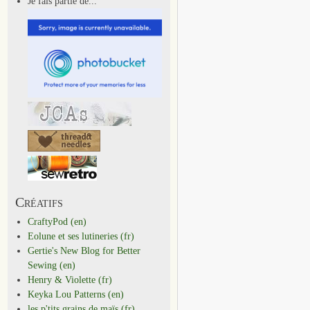
Je fais partie de...
Créatifs
CraftyPod (en)
Eolune et ses lutineries (fr)
Gertie's New Blog for Better
Sewing (en)
Henry & Violette (fr)
Keyka Lou Patterns (en)
les p'tits grains de maïs (fr)