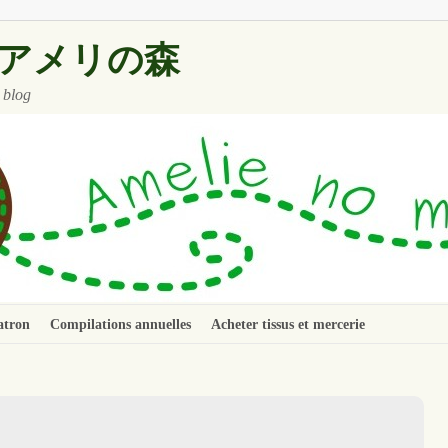
 ~ アメリの森
 blog
atron
Compilations annuelles
Acheter tissus et mercerie