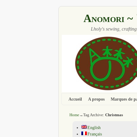
Anomori
Lholy's sewing, crafting
Accueil
Aller au contenu principal
Aller au contenu secondaire
A propos
Marques de p
Home
→Tag Archive:
Christmas
English
Français